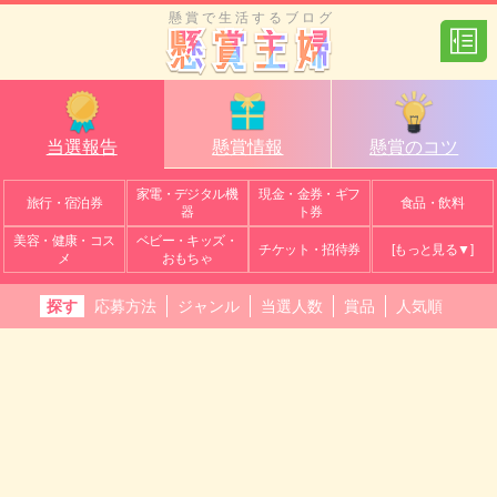
懸賞で生活するブログ
当選報告
懸賞情報
懸賞のコツ
家電・デジタル機
現金・金券・ギフ
旅行・宿泊券
食品・飲料
器
ト券
美容・健康・コス
ベビー・キッズ・
チケット・招待券
[もっと見る▼]
メ
おもちゃ
探す
応募方法
ジャンル
当選人数
賞品
人気順