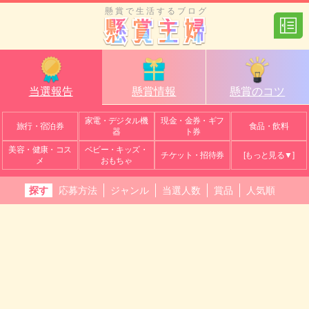
懸賞で生活するブログ
当選報告
懸賞情報
懸賞のコツ
家電・デジタル機
現金・金券・ギフ
旅行・宿泊券
食品・飲料
器
ト券
美容・健康・コス
ベビー・キッズ・
チケット・招待券
[もっと見る▼]
メ
おもちゃ
探す
応募方法
ジャンル
当選人数
賞品
人気順