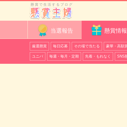
懸賞で生活するブログ
当選報告
懸賞情報
厳選懸賞
毎日応募
その場で当たる
豪華・高額
ユニバ
毎週・毎月・定期
先着・もれなく
SNS