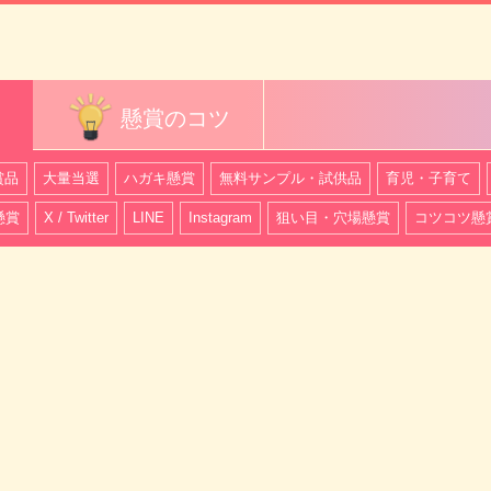
懸賞のコツ
賞品
大量当選
ハガキ懸賞
無料サンプル・試供品
育児・子育て
懸賞
X / Twitter
LINE
Instagram
狙い目・穴場懸賞
コツコツ懸