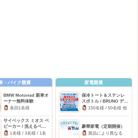
車・バイク懸賞
家電懸賞
BMW Motorrad 新車オ
保冷トート＆ステンレ
ーナー無料体験
スボトル / BRUNO デイ
リー圧力クッカー 他
各回1名様
150名様 / 50名様 他
サイベックス ミオス ベ
ビーカー / 洗えるベビ
豪華家電（定期開催）
ー布団セット / パナソ
1名様 / 3名様 / 1名
賞品により異なる
ニック 電動自転車 他