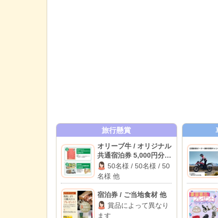
旅行懸賞
オリーブ牛 / オリジナル
共通宿泊券 5,000円分 /
ハーゲンダッツ 12個セ
50名様 / 50名様 / 50
ット 他
名様 他
宿泊券 / ご当地食材 他
賞品によって異なり
ます