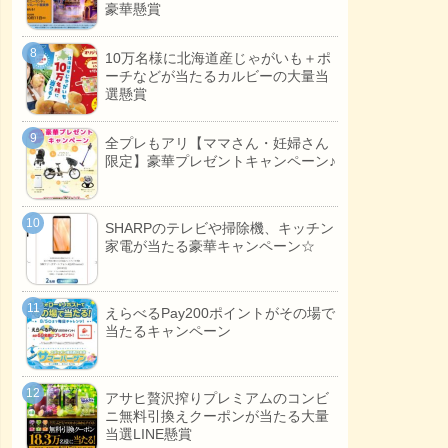
豪華懸賞
10万名様に北海道産じゃがいも＋ポ
ーチなどが当たるカルビーの大量当
選懸賞
全プレもアリ【ママさん・妊婦さん
限定】豪華プレゼントキャンペーン♪
SHARPのテレビや掃除機、キッチン
家電が当たる豪華キャンペーン☆
えらべるPay200ポイントがその場で
当たるキャンペーン
アサヒ贅沢搾りプレミアムのコンビ
ニ無料引換えクーポンが当たる大量
当選LINE懸賞