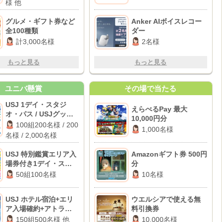
様 他
グルメ・ギフト券など
Anker AIボイスレコー
全100種類
ダー
計3,000名様
2名様
もっと見る
もっと見る
ユニバ懸賞
その場で当たる
USJ 1デイ・スタジ
えらべるPay 最大
オ・パス / USJグッズ /
10,000円分
dポイント 1,000ポイン
100組200名様 / 200
1,000名様
ト
名様 / 2,000名様
USJ 特別鑑賞エリア入
Amazonギフト券 500円
場券付き1デイ・スタジ
分
オ・パス
50組100名様
10名様
USJ ホテル宿泊+エリ
ウエルシアで使える無
ア入場確約+アトラクシ
料引換券
ョン貸切 他
150組500名様 他
10,000名様