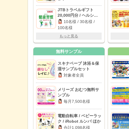
JTBトラベルギフト
20,000円分 / ヘルシア
うまみ緑茶 1ケース / え
10名様 / 30名様 /
らべるPay 1,000円分
100名様
もっと見る
無料サンプル
スキナベーブ 沐浴＆保
湿サンプルセット
対象者全員
メリーズ おむつ無料サ
ンプル
毎月7,500名様
電動自転車 / ベビーラッ
ク / iRobot ルンバ ほか
合計1,098名様