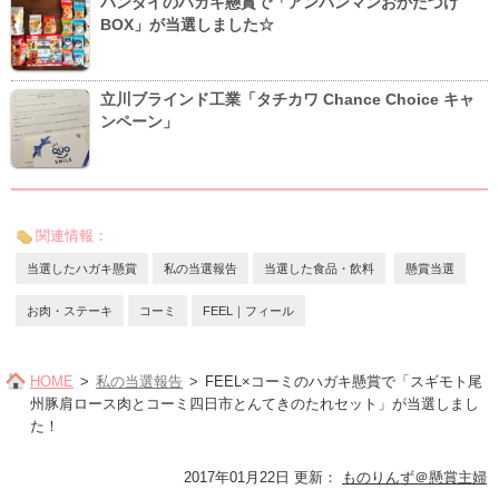
バンダイのハガキ懸賞で「アンパンマンおかたづけ
BOX」が当選しました☆
立川ブラインド工業「タチカワ Chance Choice キャ
ンペーン」
関連情報：
当選したハガキ懸賞
私の当選報告
当選した食品・飲料
懸賞当選
お肉・ステーキ
コーミ
FEEL｜フィール
HOME
私の当選報告
FEEL×コーミのハガキ懸賞で「スギモト尾
州豚肩ロース肉とコーミ四日市とんてきのたれセット」が当選しまし
た！
2017年01月22日 更新
：
ものりんず＠懸賞主婦