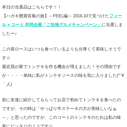
本日の当選品はこちらです！！
【ハガキ懸賞収集の旅】～FEEL編～ 2016.10で見つけた
フィー
ル × コーミ 共同企画「ご当地グルメキャンペーン」
に当選しま
したー♪
この肩ロースはいつも食べているよりも分厚くて美味しそうで
す☆
最近我が家でトンテキを作る機会が増えました！その理由です
が・・・・単純に私がトンテキソースの味を気に入りました(*´∀
｀人)
前に友達に紹介してもらってお店で初めてトンテキを食べたの
ですが、その時は「やっぱり牛ステーキの方が美味しいなぁ
～」と思ったのですが、このコーミのトンテキのたれは私の味
覚にピッタリのようです☆