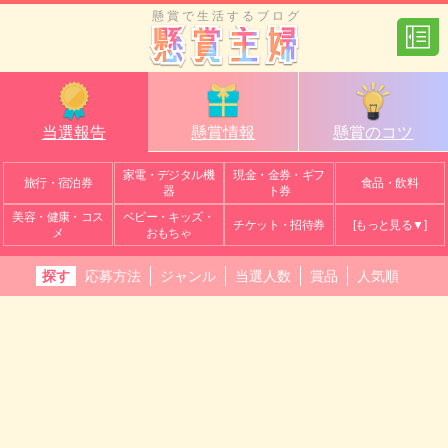
懸賞で生活するブログ
当選報告
懸賞情報
懸賞のコツ
家電・デジタル機
現金・金券・ギフ
旅行・宿泊券
食品・飲料
器
ト券
美容・健康・コス
ベビー・キッズ・
チケット・招待券
[もっと見る▼]
メ
おもちゃ
探す
応募方法
ジャンル
当選人数
賞品
人気順