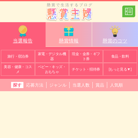
懸賞で生活するブログ
当選報告
懸賞情報
懸賞のコツ
家電・デジタル機
現金・金券・ギフ
旅行・宿泊券
食品・飲料
器
ト券
美容・健康・コス
ベビー・キッズ・
チケット・招待券
[もっと見る▼]
メ
おもちゃ
探す
応募方法
ジャンル
当選人数
賞品
人気順