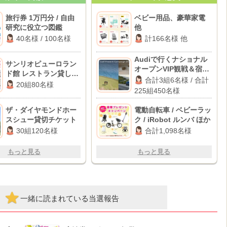
旅行券 1万円分 / 自由
ベビー用品、豪華家電
研究に役立つ図鑑
他
40名様 / 100名様
計166名様 他
Audiで行くナショナル
サンリオピューロラン
オープンVIP観戦＆宿泊
ド館 レストラン貸し切
体験 / JGA主催ナショナ
合計3組6名様 / 合計
りご招待
20組80名様
ルオープン一般観戦チ
225組450名様
ケット
ザ・ダイヤモンドホー
電動自転車 / ベビーラッ
スシュー貸切チケット
ク / iRobot ルンバ ほか
30組120名様
合計1,098名様
もっと見る
もっと見る
一緒に読まれている当選報告