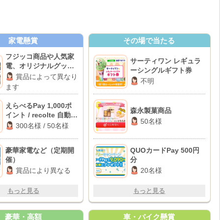
家電懸賞
その場で当たる
フジッコ商品や人気家
サーティワン レギュラ
電、オリジナルグッズ
ーシングルギフト券
など
賞品によって異なり
不明
ます
えらべるPay 1,000ポ
森永製菓商品
イント / recolte 自動調
50名様
理ポット
300名様 / 50名様
豪華家電など（定期開
QUOカードPay 500円
催）
分
賞品により異なる
20名様
もっと見る
もっと見る
豪華・高額
車・バイク懸賞