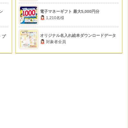
ン
電子マネーギフト 最大5,000円分
1,210名様
オリジナル名入れ絵本ダウンロードデータ
・プ
対象者全員