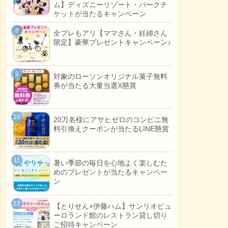
ム】ディズニーリゾート・パークチ
ケットが当たるキャンペーン
全プレもアリ【ママさん・妊婦さん
限定】豪華プレゼントキャンペーン♪
対象のローソンオリジナル菓子無料
券が当たる大量当選X懸賞
20万名様にアサヒゼロのコンビニ無
料引換えクーポンが当たるLINE懸賞
暑い季節の毎日を心地よく楽しむた
めのプレゼントが当たるキャンペー
ン
【とりせん×伊藤ハム】サンリオピュ
ーロランド館のレストラン貸し切り
ご招待キャンペーン